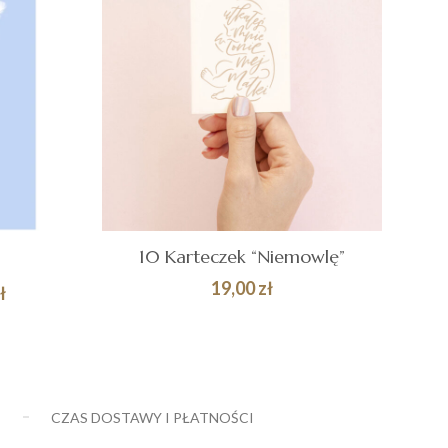
10 Karteczek “Niemowlę”
19,00
zł
Zakres
ł
cen:
Quick
DODAJ DO
Quick
od
KOSZYKA
View
View
69,00 zł
do
E
CZAS DOSTAWY I PŁATNOŚCI
149,00 zł