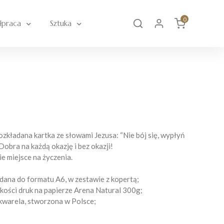
0
łpraca
Sztuka
ozkładana kartka ze słowami Jezusa: “Nie bój się, wypłyń
 Dobra na każdą okazję i bez okazji!
e miejsce na życzenia.
adana do formatu A6, w zestawie z kopertą;
akości druk na papierze Arena Natural 300g;
kwarela, stworzona w Polsce;