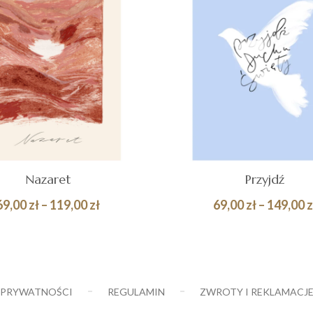
Nazaret
Przyjdź
Zakres
69,00
zł
–
119,00
zł
69,00
zł
–
149,00
z
cen:
Quick
BIERZ OPCJE
WYBIERZ OPCJE
od
View
69,00 zł
do
 PRYWATNOŚCI
REGULAMIN
ZWROTY I REKLAMACJ
119,00 zł