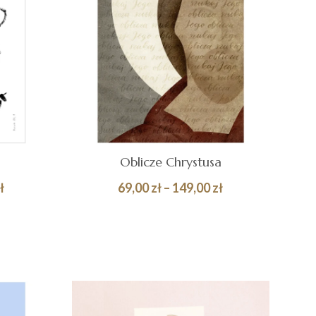
Oblicze Chrystusa
Zakres
Zakres
ł
69,00
zł
–
149,00
zł
cen:
cen:
Quick
Quick
WYBIERZ OPCJE
od
od
View
View
69,00 zł
69,00 zł
do
do
119,00 zł
149,00 zł