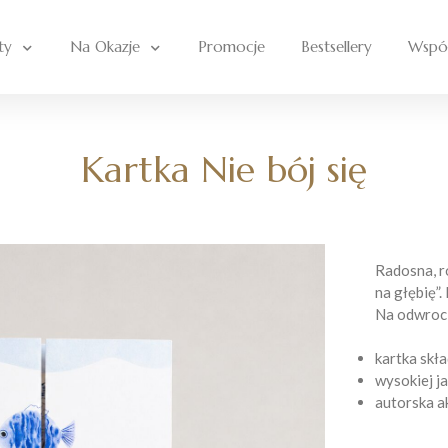
ty
Na Okazje
Promocje
Bestsellery
Wspó
Kartka Nie bój się
Radosna, r
na głębię”.
Na odwroci
kartka skł
wysokiej j
autorska a