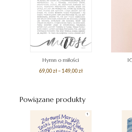
Hymn o miłości
1
Zakres
69,00
zł
–
149,00
zł
cen:
Quick
DOD
WYBIERZ OPCJE
od
KOS
View
69,00 zł
Powiązane produkty
do
149,00 zł