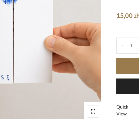
15,00
zł
-
Kartk
Nie
bój
się
quant
Quick
View