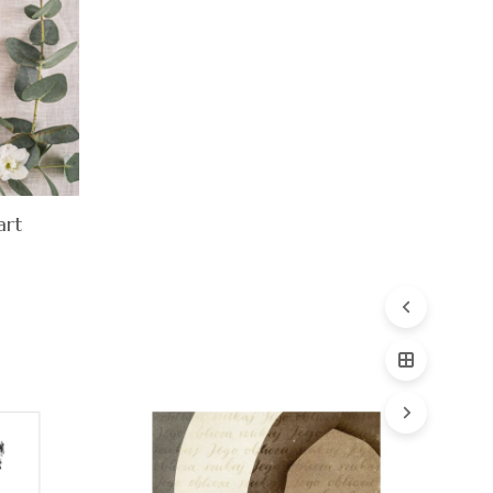
art
Quick
View