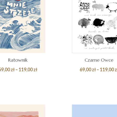
Ratownik
Czarne Owce
Zakres
69,00
zł
–
119,00
zł
69,00
zł
–
119,00
z
cen:
Quick
BIERZ OPCJE
WYBIERZ OPCJE
od
View
69,00 zł
do
119,00 zł