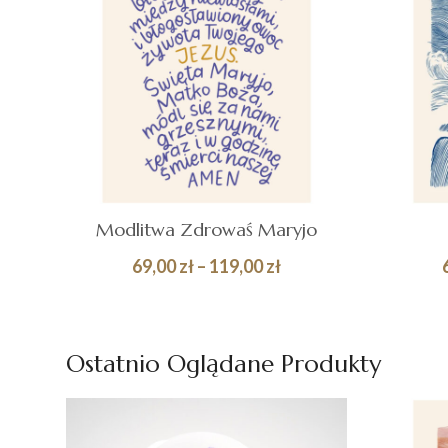
Modlitwa Zdrowaś Maryjo
Zakres
69,00
zł
–
119,00
zł
cen:
Quick
WYBIERZ OPCJE
WY
od
View
69,00 zł
Ostatnio Oglądane Produkty
do
119,00 zł