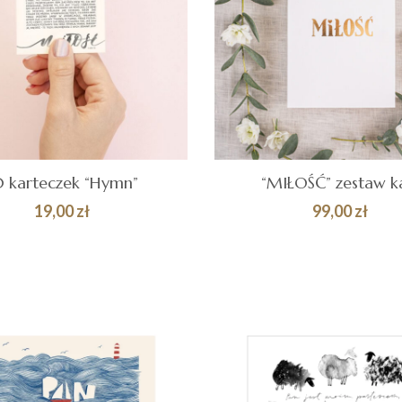
0 karteczek “Hymn”
“MIŁOŚĆ” zestaw k
19,00
zł
99,00
zł
AJ DO
Quick
DODAJ DO
ZYKA
KOSZYKA
View