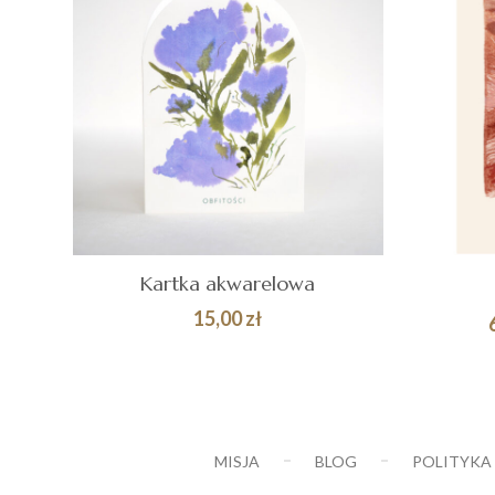
Kartka akwarelowa
15,00
zł
DODAJ DO
Quick
WY
KOSZYKA
View
MISJA
BLOG
POLITYKA