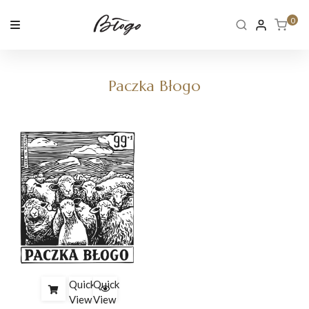
Skip
to
0
content
Paczka Błogo
Quick
Quick
View
View