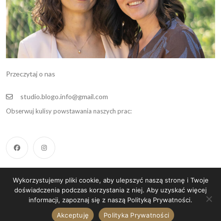
Przeczytaj o nas
studio.blogo.info@gmail.com
Obserwuj kulisy powstawania naszych prac:
Wykorzystujemy pliki cookie, aby ulepszyć naszą stronę i Twoje
Copyright 2025, All Rights Reserved.
doświadczenia podczas korzystania z niej. Aby uzyskać więcej
informacji, zapoznaj się z naszą Polityką Prywatności.
Akceptuję
Polityka Prywatności