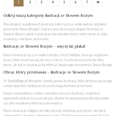
69,00 zł
69,00 zł
1
2
3
4
5
6
7
do
do
119,00 zł
149,00 z
Odkryj naszą kategorię ilustracji ze Słowem Bożym
Poszukujesz wyjątkowych ilustracji, które łączą w sobie piękno i głębokie
przesłanie Słowa Bożego? Zapraszamy do naszej kategorii ilustracji ze
Słowem Bożym, gdzie każda praca to unikalne dzieło, które niesie ze sobą
inspirację i duchowe przesłanie.
Ilustracje ze Słowem Bożym – więcej niż plakat
Nasze ilustracje łączą w sobie estetykę i treści biblijne, tworząc wyjątkowe
prace, które przemawiają do serca i duszy. Każda ilustracja to nie tylko
obraz, ale także inspiracja do refleksji i głębszego zrozumienia Słowa Bożego.
Obraz, który przemawia – ilustracje ze Słowem Bożym
W StudioBlogo.pl oferujemy szeroką gamę ilustracji, które przykuwają uwagę
swoim pięknem i jednocześnie przekazują duchowe przesłanie.
Dzięki różnorodności stylów i tematów naszych ilustracji, znajdziesz
odpowiedni plakat na każdą okazję. Idealne do podarowania bliskiej osobie
czy jako wyjątkowa dekoracja do wnętrza.
Nasze ilustracje religijne nie tylko pięknie ozdabiają przestrzeń, ale także
wprowadzają do domu atmosferę wiary. To doskonałe rozwiązanie dla tych,