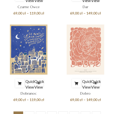
View
View
View
View
Czarne Owce
Dar
Zakres
Zakres
69,00
zł
–
119,00
zł
69,00
zł
–
149,00
zł
cen:
cen:
od
od
69,00 zł
69,00 zł
do
do
119,00 zł
149,00 z
Quick
Quick
Quick
Quick
View
View
View
View
Dobranoc
Dobro
Zakres
Zakres
69,00
zł
–
119,00
zł
69,00
zł
–
149,00
zł
cen:
cen:
od
od