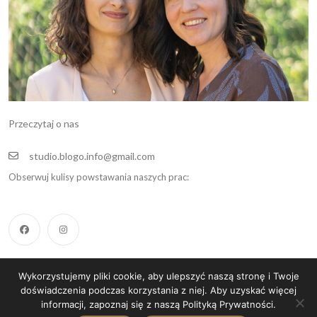
Przeczytaj o nas
studio.blogo.info@gmail.com
Obserwuj kulisy powstawania naszych prac:
Wykorzystujemy pliki cookie, aby ulepszyć naszą stronę i Twoje
Copyright 2025, All Rights Reserved.
doświadczenia podczas korzystania z niej. Aby uzyskać więcej
informacji, zapoznaj się z naszą Polityką Prywatności.