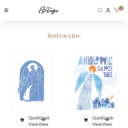
Skip
to
0
content
Ilustracyjne
Quick
Quick
Quick
Quick
View
View
View
View