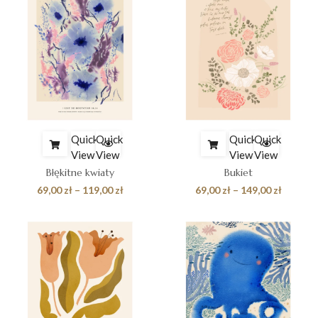
do
do
149,00 zł
119,00 z
Quick
Quick
Quick
Quick
View
View
View
View
Błękitne kwiaty
Bukiet
Zakres
Zakres
69,00
zł
–
119,00
zł
69,00
zł
–
149,00
zł
cen:
cen:
od
od
69,00 zł
69,00 zł
do
do
119,00 zł
149,00 z