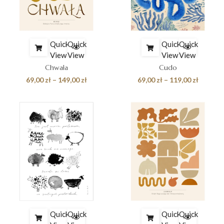
Quick
Quick
Quick
Quick
View
View
View
View
Chwała
Cudo
Zakres
Zakres
69,00
zł
–
149,00
zł
69,00
zł
–
119,00
zł
cen:
cen:
od
od
69,00 zł
69,00 zł
do
do
149,00 zł
119,00 z
Quick
Quick
Quick
Quick