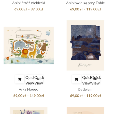
Anioł Stróż niebieski
Aniołowie są przy Tobie
Zakres
Zakres
69,00
zł
–
89,00
zł
69,00
zł
–
119,00
zł
cen:
cen:
od
od
69,00 zł
69,00 zł
do
do
89,00 zł
119,00 z
Quick
Quick
Quick
Quick
View
View
View
View
Arka Noego
Betlejem
Zakres
Zakres
69,00
zł
–
149,00
zł
69,00
zł
–
119,00
zł
cen:
cen:
od
od
69,00 zł
69,00 zł