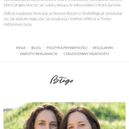
którzy pragną otaczać się sztuką niosącą ze sobą wartości chrześcijańskie.
Odkryj wyjątkowe ilustracje ze Słowem Bożym w StudioBlogo.pl i przekonaj
się, jak plakaty mogą stać się inspiracją i źródłem refleksji w Twoim
codziennym życiu.
MISJA
BLOG
POLITYKA PRYWATNOŚCI
REGULAMIN
ZWROTY I REKLAMACJE
CZAS DOSTAWY I PŁATNOŚCI