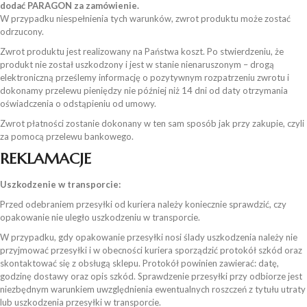
dodać PARAGON za zamówienie.
W przypadku niespełnienia tych warunków, zwrot produktu może zostać
odrzucony.
Zwrot produktu jest realizowany na Państwa koszt. Po stwierdzeniu, że
produkt nie został uszkodzony i jest w stanie nienaruszonym – drogą
elektroniczną prześlemy informację o pozytywnym rozpatrzeniu zwrotu i
dokonamy przelewu pieniędzy nie później niż 14 dni od daty otrzymania
oświadczenia o odstąpieniu od umowy.
Zwrot płatności zostanie dokonany w ten sam sposób jak przy zakupie, czyli
za pomocą przelewu bankowego.
REKLAMACJE
Uszkodzenie w transporcie:
Przed ode­bra­niem prze­syłki od kuriera należy koniecznie spraw­dzić, czy
opa­ko­wa­nie nie ule­gło uszko­dze­niu w trans­por­cie.
W przy­padku, gdy opa­ko­wa­nie prze­syłki nosi ślady uszko­dze­nia należy nie
przyj­mo­wać prze­syłki i w obec­no­ści kuriera spo­rzą­dzić pro­to­kół szkód oraz
skon­tak­to­wać się z obsługą sklepu. Pro­to­kół powi­nien zawie­rać: datę,
godzinę dostawy oraz opis szkód. Spraw­dze­nie prze­syłki przy odbio­rze jest
nie­zbęd­nym warun­kiem uwzględ­nie­nia ewen­tu­al­nych rosz­czeń z tytułu utraty
lub uszko­dze­nia prze­syłki w trans­por­cie.