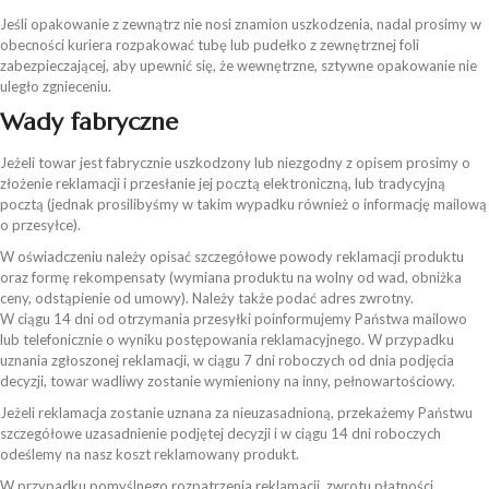
Jeśli opakowanie z zewnątrz nie nosi znamion uszkodzenia, nadal prosimy w
obecności kuriera rozpakować tubę lub pudełko z zewnętrznej foli
zabezpieczającej, aby upewnić się, że wewnętrzne, sztywne opakowanie nie
uległo zgnieceniu.
Wady fabryczne
Jeżeli towar jest fabrycz­nie uszko­dzony lub nie­zgodny z opi­sem pro­simy o
zło­że­nie rekla­ma­cji i przesłanie jej pocztą elektroniczną, lub tradycyjną
pocztą (jednak prosilibyśmy w takim wypadku również o informację mailową
o przesyłce).
W oświadczeniu należy opisać szczegółowe powody reklamacji produktu
oraz formę rekompensaty (wymiana produktu na wolny od wad, obniżka
ceny, odstąpienie od umowy). Należy także podać adres zwrotny.
W ciągu 14 dni od otrzymania przesyłki poinformujemy Państwa mailowo
lub telefonicznie o wyniku postępowania reklamacyjnego. W przy­padku
uzna­nia zgło­szo­nej rekla­ma­cji, w ciągu 7 dni roboczych od dnia podjęcia
decyzji, towar wadliwy zosta­nie wymie­niony na inny, peł­no­war­to­ściowy.
Jeżeli reklamacja zostanie uznana za nieuzasadnioną, przekażemy Państwu
szczegółowe uzasadnienie podjętej decyzji i w ciągu 14 dni roboczych
odeślemy na nasz koszt reklamowany produkt.
W przypadku pomyślnego rozpatrzenia reklamacji, zwrotu płatności