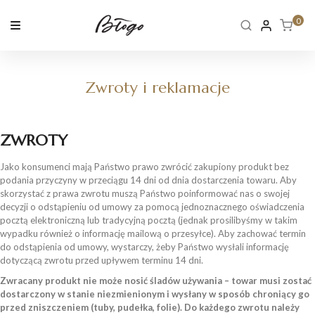
Skip
to
0
content
Zwroty i reklamacje
ZWROTY
Jako konsumenci mają Państwo prawo zwrócić zakupiony produkt bez
podania przyczyny w przeciągu 14 dni od dnia dostarczenia towaru. Aby
skorzystać z prawa zwrotu muszą Państwo poinformować nas o swojej
decyzji o odstąpieniu od umowy za pomocą jednoznacznego oświadczenia
pocztą elektroniczną lub tradycyjną pocztą (jednak prosilibyśmy w takim
wypadku również o informację mailową o przesyłce). Aby zachować termin
do odstąpienia od umowy, wystarczy, żeby Państwo wysłali informację
dotyczącą zwrotu przed upływem terminu 14 dni.
Zwracany produkt nie może nosić śladów używania – towar musi zostać
dostarczony w stanie niezmienionym i wysłany w sposób chroniący go
przed zniszczeniem (tuby, pudełka, folie). Do każdego zwrotu należy