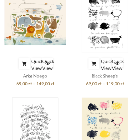
do
do
89,00 zł
119,00 z
Quick
Quick
Quick
Quick
View
View
View
View
Arka Noego
Black Sheep’s
Zakres
Zakres
69,00
zł
–
149,00
zł
69,00
zł
–
119,00
zł
cen:
cen:
od
od
69,00 zł
69,00 zł
do
do
149,00 zł
119,00 z