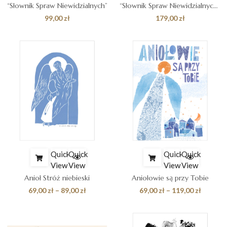
“Słownik Spraw Niewidzialnych”
“Słownik Spraw Niewidzialnych” + Notes na modlitwy
99,00
zł
179,00
zł
Quick
Quick
Quick
Quick
View
View
View
View
Anioł Stróż niebieski
Aniołowie są przy Tobie
Zakres
Zakres
69,00
zł
–
89,00
zł
69,00
zł
–
119,00
zł
cen:
cen:
od
od
69,00 zł
69,00 zł