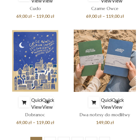
View
View
View
View
Cudo
Czarne Owce
Zakres
Zakres
69,00
zł
–
119,00
zł
69,00
zł
–
119,00
zł
cen:
cen:
od
od
69,00 zł
69,00 zł
do
do
119,00 zł
119,00 z
Quick
Quick
Quick
Quick
View
View
View
View
Dobranoc
Dwa notesy do modlitwy
Zakres
69,00
zł
–
119,00
zł
149,00
zł
cen:
od