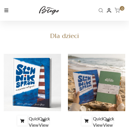
Skip
to
0
content
Dla dzieci
Quick
Quick
Quick
Quick
View
View
View
View