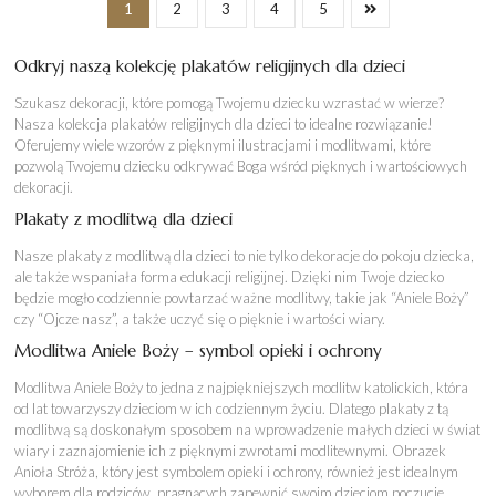
69,00 zł
1
2
3
4
5
do
119,00 zł
Odkryj naszą kolekcję plakatów religijnych dla dzieci
Szukasz dekoracji, które pomogą Twojemu dziecku wzrastać w wierze?
Nasza kolekcja plakatów religijnych dla dzieci to idealne rozwiązanie!
Oferujemy wiele wzorów z pięknymi ilustracjami i modlitwami, które
pozwolą Twojemu dziecku odkrywać Boga wśród pięknych i wartościowych
dekoracji.
Plakaty z modlitwą dla dzieci
Nasze plakaty z modlitwą dla dzieci to nie tylko dekoracje do pokoju dziecka,
ale także wspaniała forma edukacji religijnej. Dzięki nim Twoje dziecko
będzie mogło codziennie powtarzać ważne modlitwy, takie jak “Aniele Boży”
czy “Ojcze nasz”, a także uczyć się o pięknie i wartości wiary.
Modlitwa Aniele Boży – symbol opieki i ochrony
Modlitwa Aniele Boży to jedna z najpiękniejszych modlitw katolickich, która
od lat towarzyszy dzieciom w ich codziennym życiu. Dlatego plakaty z tą
modlitwą są doskonałym sposobem na wprowadzenie małych dzieci w świat
wiary i zaznajomienie ich z pięknymi zwrotami modlitewnymi. Obrazek
Anioła Stróża, który jest symbolem opieki i ochrony, również jest idealnym
wyborem dla rodziców, pragnących zapewnić swoim dzieciom poczucie