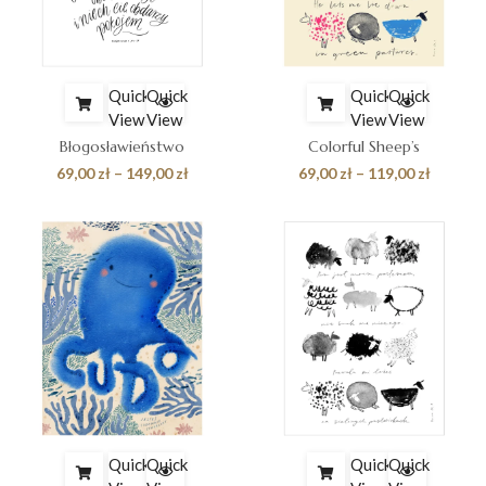
Quick
Quick
Quick
Quick
View
View
View
View
Błogosławieństwo
Colorful Sheep’s
Zakres
Zakres
69,00
zł
–
149,00
zł
69,00
zł
–
119,00
zł
cen:
cen:
od
od
69,00 zł
69,00 zł
do
do
149,00 zł
119,00 z
Quick
Quick
Quick
Quick