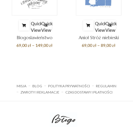
Quick
Quick
Quick
Quick
View
View
View
View
alnych”
Błogosławieństwo
Anioł Stróż niebieski
Zakres
Zakres
69,00
zł
–
149,00
zł
69,00
zł
–
89,00
zł
cen:
cen:
od
od
69,00 zł
69,00 zł
do
do
149,00 zł
89,00 zł
MISJA
BLOG
POLITYKA PRYWATNOŚCI
REGULAMIN
ZWROTY I REKLAMACJE
CZAS DOSTAWY I PŁATNOŚCI