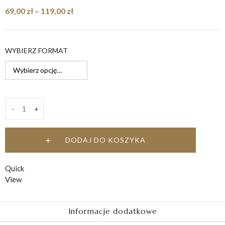
Zakres
69,00
zł
–
119,00
zł
cen:
od
69,00 zł
WYBIERZ FORMAT
do
119,00 zł
-
+
Dobranoc
quantity
DODAJ DO KOSZYKA
Quick
View
Informacje dodatkowe