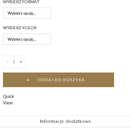
WYBIERZ FORMAT
do
149,00 zł
WYBIERZ KOLOR
-
+
Modlitwa
św.
Franciszka
DODAJ DO KOSZYKA
quantity
Quick
View
Informacje dodatkowe