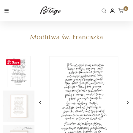
Skip
to
0
content
Modlitwa św. Franciszka
Save