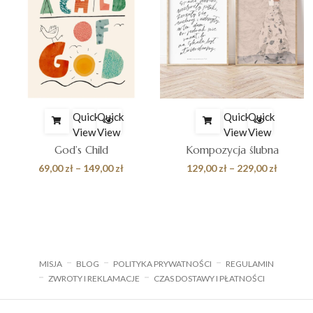
Quick
Quick
Quick
Quick
View
View
View
View
God’s Child
Kompozycja ślubna
s
Zakres
Zakres
69,00
zł
–
149,00
zł
129,00
zł
–
229,00
zł
cen:
cen:
od
od
zł
69,00 zł
129,00 z
do
do
 zł
149,00 zł
229,00 z
MISJA
BLOG
POLITYKA PRYWATNOŚCI
REGULAMIN
ZWROTY I REKLAMACJE
CZAS DOSTAWY I PŁATNOŚCI