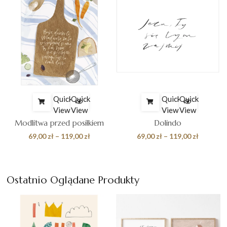
Quick
Quick
Quick
Quick
View
View
View
View
Modlitwa przed posiłkiem
Dolindo
es
Zakres
Zakres
69,00
zł
–
119,00
zł
69,00
zł
–
119,00
zł
cen:
cen:
od
od
 zł
69,00 zł
69,00 zł
Ostatnio Oglądane Produkty
do
do
0 zł
119,00 zł
119,00 z