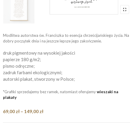
Modlitwa autorstwa św. Franciszka to esencja chrześcijańskiego życia. Na
dobry początek dnia i na jeszcze lepsze jego zakończenie.
druk pigmentowy na wysokiej jakości
papierze 180 g/m2;
pismo odręczne;
zadruk farbami ekologicznymi;
autorski plakat, stworzony w Polsce;
*Grafiki sprzedajemy bez ramek, natomiast oferujemy
wieszaki na
plakaty
Zakres
69,00
zł
–
149,00
zł
cen:
od
69,00 zł