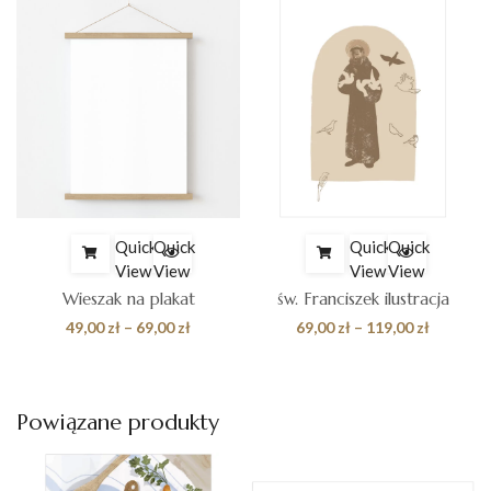
Quick
Quick
Quick
Quick
View
View
View
View
Wieszak na plakat
św. Franciszek ilustracja
es
Zakres
Zakres
49,00
zł
–
69,00
zł
69,00
zł
–
119,00
zł
cen:
cen:
od
od
0 zł
49,00 zł
69,00 zł
Powiązane produkty
do
do
0 zł
69,00 zł
119,00 z