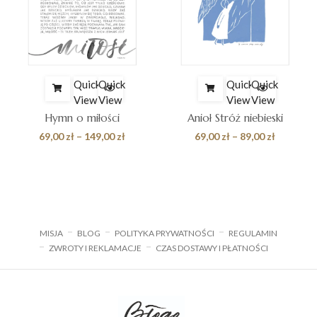
Quick
Quick
Quick
Quick
View
View
View
View
Hymn o miłości
Anioł Stróż niebieski
s
Zakres
Zakres
69,00
zł
–
149,00
zł
69,00
zł
–
89,00
zł
cen:
cen:
od
od
zł
69,00 zł
69,00 zł
do
do
 zł
149,00 zł
89,00 zł
MISJA
BLOG
POLITYKA PRYWATNOŚCI
REGULAMIN
ZWROTY I REKLAMACJE
CZAS DOSTAWY I PŁATNOŚCI