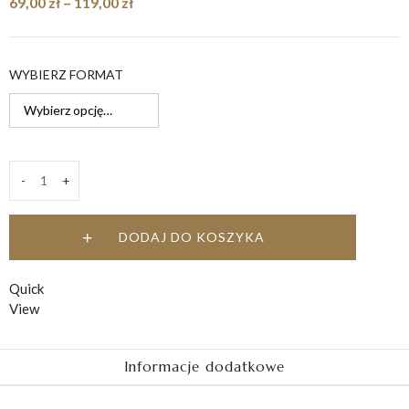
Zakres
69,00
zł
–
119,00
zł
cen:
od
69,00 zł
WYBIERZ FORMAT
do
119,00 zł
-
+
Chwała
Ojcu
quantity
DODAJ DO KOSZYKA
Quick
View
Informacje dodatkowe