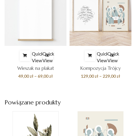
Quick
Quick
Quick
Quick
View
View
View
View
Wieszak na plakat
Kompozycja Trójcy
Zakres
Zakres
49,00
zł
–
69,00
zł
129,00
zł
–
229,00
zł
cen:
cen:
od
od
49,00 zł
129,00 z
Powiązane produkty
do
do
69,00 zł
229,00 z