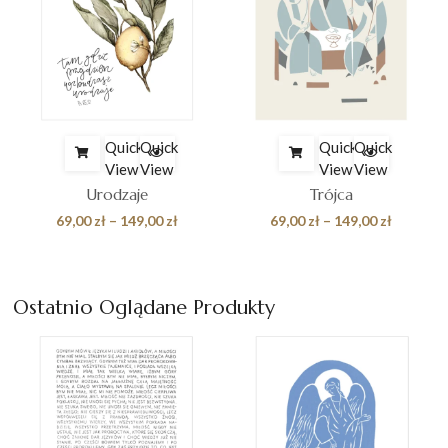
Quick
Quick
Quick
Quick
View
View
View
View
Urodzaje
Trójca
es
Zakres
Zakres
69,00
zł
–
149,00
zł
69,00
zł
–
149,00
zł
cen:
cen:
od
od
 zł
69,00 zł
69,00 zł
Ostatnio Oglądane Produkty
do
do
0 zł
149,00 zł
149,00 z