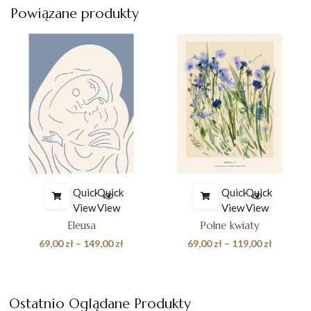
Powiązane produkty
zł
Quick
Quick
Quick
Quick
View
View
View
View
Eleusa
Polne kwiaty
es
Zakres
Zakres
69,00
zł
–
149,00
zł
69,00
zł
–
119,00
zł
cen:
cen:
od
od
 zł
69,00 zł
69,00 zł
Ostatnio Oglądane Produkty
do
do