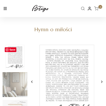
Skip
to
0
content
Hymn o miłości
Save