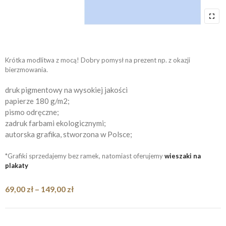
Krótka modlitwa z mocą! Dobry pomysł na prezent np. z okazji
bierzmowania.
druk pigmentowy na wysokiej jakości
papierze 180 g/m2;
pismo odręczne;
zadruk farbami ekologicznymi;
autorska grafika, stworzona w Polsce;
*Grafiki sprzedajemy bez ramek, natomiast oferujemy
wieszaki na
plakaty
Zakres
69,00
zł
–
149,00
zł
cen:
od
69,00 zł