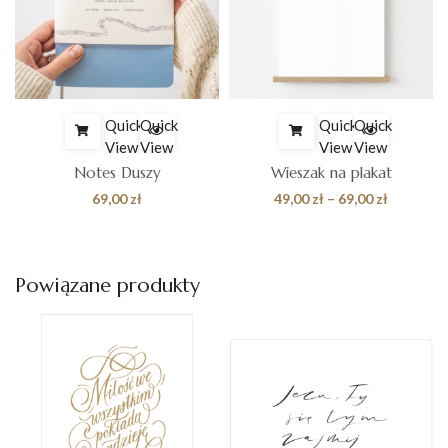
Quick
Quick
Quick
Quick
View
View
View
View
Notes Duszy
Wieszak na plakat
Zakres
69,00
zł
49,00
zł
–
69,00
zł
cen:
od
49,00 zł
Powiązane produkty
do
69,00 zł