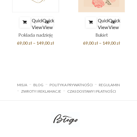
Quick
Quick
Quick
Quick
View
View
View
View
Pokłada nadzieję
Bukiet
s
Zakres
Zakres
69,00
zł
–
149,00
zł
69,00
zł
–
149,00
zł
cen:
cen:
od
od
zł
69,00 zł
69,00 zł
do
do
 zł
149,00 zł
149,00 z
MISJA
BLOG
POLITYKA PRYWATNOŚCI
REGULAMIN
ZWROTY I REKLAMACJE
CZAS DOSTAWY I PŁATNOŚCI