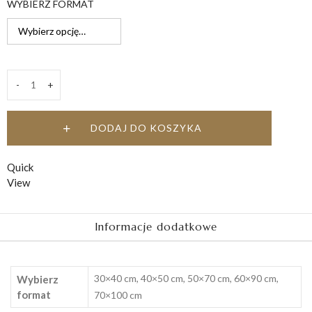
WYBIERZ FORMAT
do
149,00 zł
-
+
Przyjdź
quantity
DODAJ DO KOSZYKA
Quick
View
Informacje dodatkowe
30×40 cm, 40×50 cm, 50×70 cm, 60×90 cm,
Wybierz
format
70×100 cm