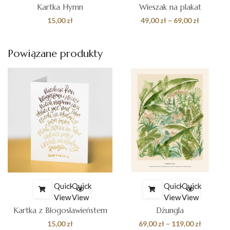
Kartka Hymn
Wieszak na plakat
s
Zakres
15,00
zł
49,00
zł
–
69,00
zł
cen:
od
Powiązane produkty
zł
49,00 zł
do
zł
69,00 zł
Quick
Quick
Quick
Quick
View
View
View
View
Kartka z Błogosławieństem
Dżungla
es
Zakres
15,00
zł
69,00
zł
–
119,00
zł