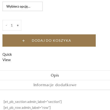
do
149,00 zł
-
+
Miłość
quantity
DODAJ DO KOSZYKA
Quick
View
Opis
Informacje dodatkowe
[et_pb_section admin_label=”section”]
[et_pb_row admin_label=”row”]