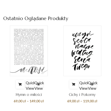
cen:
od
 zł
69,00 zł
Ostatnio Oglądane Produkty
do
0 zł
119,00 z
Quick
Quick
Quick
Quick
View
View
View
View
Hymn o miłości
Cichy i Pokorny
s
Zakres
Zakres
69,00
zł
–
149,00
zł
69,00
zł
–
119,00
zł
cen:
cen: