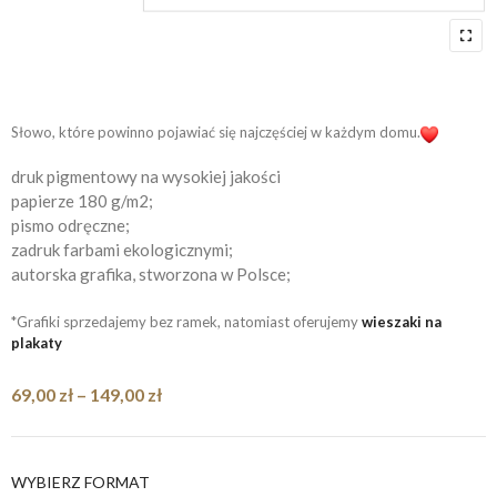
Słowo, które powinno pojawiać się najczęściej w każdym domu.
druk pigmentowy na wysokiej jakości
papierze 180 g/m2;
pismo odręczne;
zadruk farbami ekologicznymi;
autorska grafika, stworzona w Polsce;
*Grafiki sprzedajemy bez ramek, natomiast oferujemy
wieszaki na
plakaty
Zakres
69,00
zł
–
149,00
zł
cen:
od
69,00 zł
WYBIERZ FORMAT