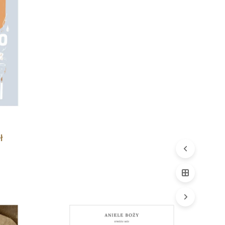
Zakres
ł
cen:
Quick
od
View
69,00 zł
do
119,00 zł