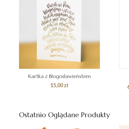
Kartka z Błogosławieństem
15,00
zł
DODAJ DO
Quick
WY
KOSZYKA
View
Ostatnio Oglądane Produkty