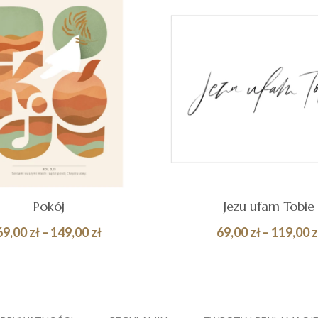
Pokój
Jezu ufam Tobie
Zakres
69,00
zł
–
149,00
zł
69,00
zł
–
119,00
z
cen:
Quick
BIERZ OPCJE
WYBIERZ OPCJE
od
View
69,00 zł
do