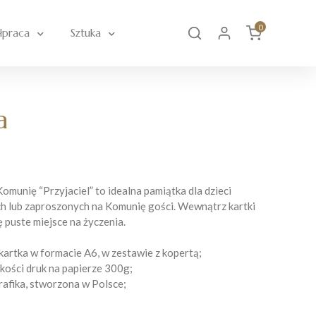
0
łpraca
Sztuka
a
omunię “Przyjaciel” to idealna pamiątka dla dzieci
h lub zaproszonych na Komunię gości. Wewnątrz kartki
ę puste miejsce na życzenia.
kartka w formacie A6, w zestawie z kopertą;
akości druk na papierze 300g;
rafika, stworzona w Polsce;