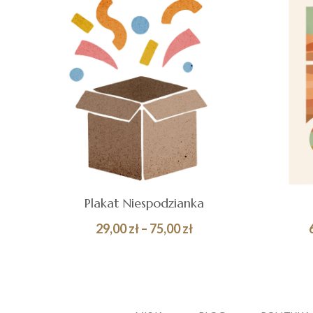
Plakat Niespodzianka
Zakres
29,00
zł
–
75,00
zł
cen:
Quick
WYBIERZ OPCJE
WY
od
View
29,00 zł
do