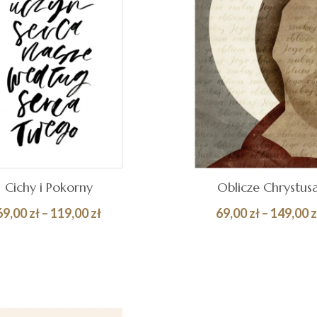
Cichy i Pokorny
Oblicze Chrystus
Zakres
69,00
zł
–
119,00
zł
69,00
zł
–
149,00
z
cen:
Quick
BIERZ OPCJE
WYBIERZ OPCJE
od
View
69,00 zł
do
119,00 zł