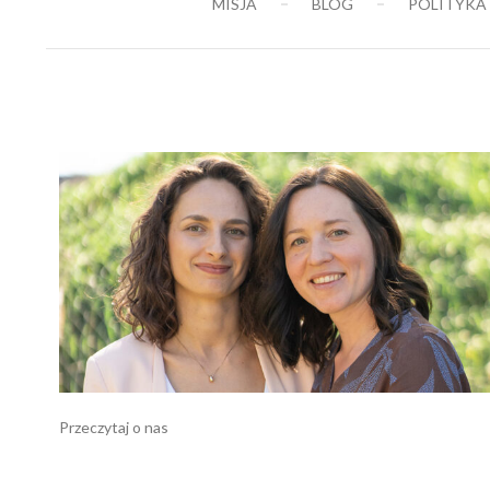
MISJA
BLOG
POLITYKA
75,00 zł
Przeczytaj o nas