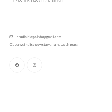
E
CZAS DOSTAWY I PŁATNOŚCI
119,00 zł
149,00 zł
studio.blogo.info@gmail.com
Obserwuj kulisy powstawania naszych prac: