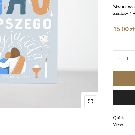
Stwórz wła
Zestaw 4 +
15,00
zł
-
Kartk
na
Komu
niebi
quant
Quick
View