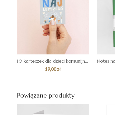
10 karteczek dla dzieci komunijnych
19,00
zł
DODAJ DO
Quick
DOD
KOSZYKA
KOS
View
Powiązane produkty