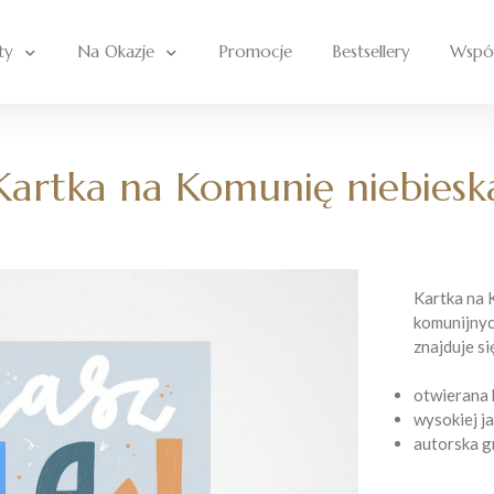
ty
Na Okazje
Promocje
Bestsellery
Wspó
Kartka na Komunię niebiesk
Kartka na K
komunijnyc
znajduje si
otwierana 
wysokiej j
autorska g