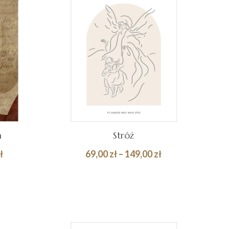
a
Stróż
Zakres
Zakres
ł
69,00
zł
–
149,00
zł
cen:
cen:
Quick
Quick
WYBIERZ OPCJE
od
od
View
View
69,00 zł
69,00 zł
do
do
149,00 zł
149,00 zł