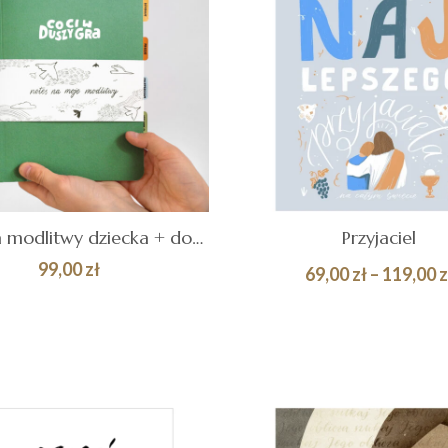
Notes na modlitwy dziecka + dodatki
Przyjaciel
99,00
zł
69,00
zł
–
119,00
z
AJ DO
Quick
WYBIERZ OPCJE
ZYKA
View