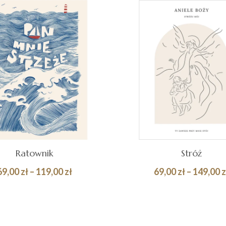
Ratownik
Stróż
Zakres
69,00
zł
–
119,00
zł
69,00
zł
–
149,00
z
cen:
Quick
BIERZ OPCJE
WYBIERZ OPCJE
od
View
69,00 zł
do