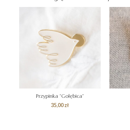
149,00 zł
Przypinka “Gołębica”
35,00
zł
DODAJ DO
Quick
DOD
KOSZYKA
KOS
View