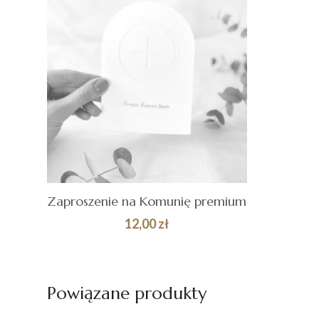
Zaproszenie na Komunię premium
12,00
zł
DOWIEDZ SIĘ
Quick
WIĘCEJ
View
Powiązane produkty