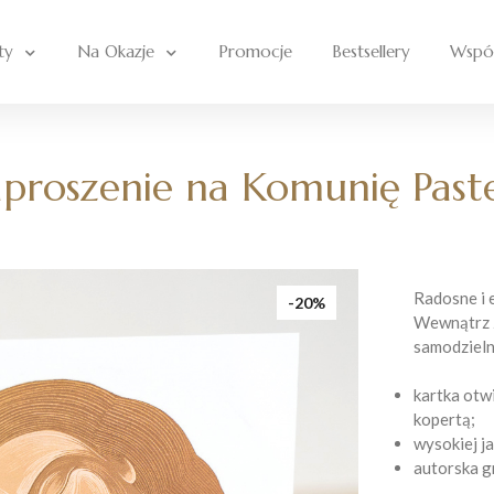
ty
Na Okazje
Promocje
Bestsellery
Wspó
proszenie na Komunię Past
Radosne i 
-20%
Wewnątrz z
samodzieln
kartka otw
kopertą;
wysokiej j
autorska g