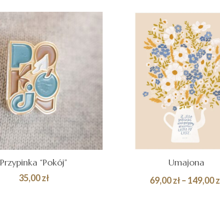
119,00 zł
Przypinka “Pokój”
Umajona
35,00
zł
69,00
zł
–
149,00
z
AJ DO
Quick
WYBIERZ OPCJE
ZYKA
View