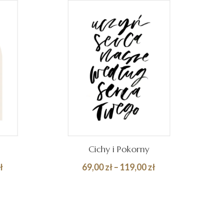
Cichy i Pokorny
Zakres
Zakres
ł
69,00
zł
–
119,00
zł
cen:
cen:
Quick
Quick
WYBIERZ OPCJE
od
od
View
View
69,00 zł
69,00 zł
do
do