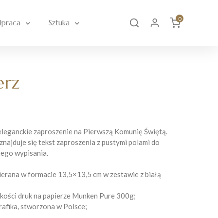
0
łpraca
Sztuka
erz
eleganckie zaproszenie na Pierwszą Komunię Świętą.
najduje się tekst zaproszenia z pustymi polami do
ego wypisania.
ierana w formacie 13,5×13,5 cm w zestawie z białą
akości druk na papierze Munken Pure 300g;
rafika, stworzona w Polsce;