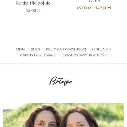
Wiara
Kartka Nie bój się
Zakres
69,00
zł
–
149,00
zł
15,00
zł
cen:
od
69,00 zł
do
149,00 z
MISJA
BLOG
POLITYKA PRYWATNOŚCI
REGULAMIN
ZWROTY I REKLAMACJE
CZAS DOSTAWY I PŁATNOŚCI