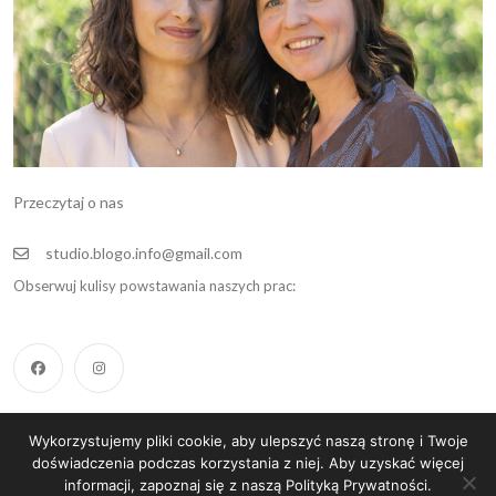
Przeczytaj o nas
studio.blogo.info@gmail.com
Obserwuj kulisy powstawania naszych prac:
Wykorzystujemy pliki cookie, aby ulepszyć naszą stronę i Twoje
Copyright 2025, All Rights Reserved.
doświadczenia podczas korzystania z niej. Aby uzyskać więcej
informacji, zapoznaj się z naszą Polityką Prywatności.