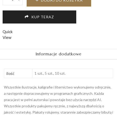
DODAJ DO KOSZYKA
Zaproszenie
na
Komunię
KUP TERAZ
ilustracja
quantity
Quick
View
Informacje dodatkowe
ilość
1 szt., 5 szt., 10 szt.
Wszystkie ilustracje, kaligrafie i liternictwo wykonujemy odręcznie,
a następnie dopracowujemy w programach graficznych. Każda
praca jest w pełni autorska i powstaje bez użycia narzędzi AI.
Wszystkie produkty pakujemy ręcznie, z najwyższą dbałością o
jakość i estetykę. Plakaty rolujemy, starannie zabezpieczamy bibułą i