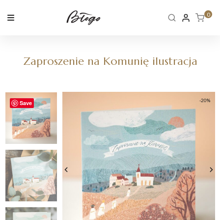
Skip
to
0
content
Zaproszenie na Komunię ilustracja
-20%
Save