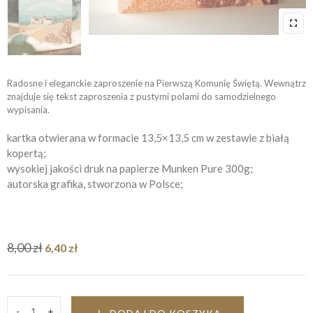
Radosne i eleganckie zaproszenie na Pierwszą Komunię Świętą. Wewnątrz
znajduje się tekst zaproszenia z pustymi polami do samodzielnego
wypisania.
kartka otwierana w formacie 13,5×13,5 cm w zestawie z białą
kopertą;
wysokiej jakości druk na papierze Munken Pure 300g;
autorska grafika, stworzona w Polsce;
Pierwotna
Aktualna
8,00
zł
6,40
zł
cena
cena
wynosiła:
wynosi:
8,00 zł.
6,40 zł.
-
+