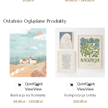
19,00
zł
69,00
zł
–
149,00
zł
cen:
od
69,00 zł
Ostatnio Oglądane Produkty
do
149,00 z
Quick
Quick
Quick
Quick
View
View
View
View
Ilustracja na Komunię
Kompozycja Letnia
Zakres
69,00
zł
–
119,00
zł
259,00
zł
cen: