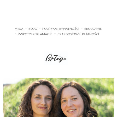
od
69,00 zł
do
119,00 zł
MISJA
BLOG
POLITYKA PRYWATNOŚCI
REGULAMIN
ZWROTY I REKLAMACJE
CZAS DOSTAWY I PŁATNOŚCI