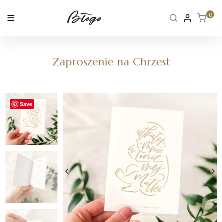
Skip
to
0
content
Zaproszenie na Chrzest
Save