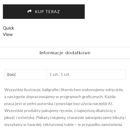
na
Chrzest
KUP TERAZ
quantity
Quick
View
Informacje dodatkowe
ilość
1 szt., 5 szt.
Wszystkie ilustracje, kaligrafie i liternictwo wykonujemy odręcznie,
a następnie dopracowujemy w programach graficznych. Każda
praca jest w pełni autorska i powstaje bez użycia narzędzi AI.
Wszystkie produkty pakujemy ręcznie, z najwyższą dbałością o
jakość i estetykę. Plakaty rolujemy, starannie zabezpieczamy bibułą i
wysyłamy w twardej, tekturowej tubie – w przypadku zamówienia