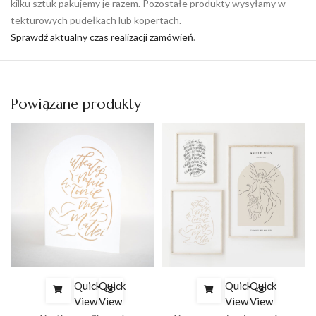
kilku sztuk pakujemy je razem. Pozostałe produkty wysyłamy w
tekturowych pudełkach lub kopertach.
Sprawdź aktualny czas realizacji zamówień
.
Powiązane produkty
Quick
Quick
Quick
Quick
View
View
View
View