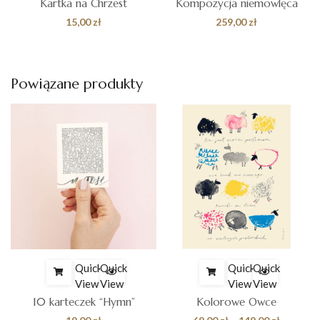
Kartka na Chrzest
Kompozycja niemowlęca
es
15,00
zł
259,00
zł
 zł
Powiązane produkty
0 zł
Quick
Quick
Quick
Quick
View
View
View
View
10 karteczek “Hymn”
Kolorowe Owce
Zakres