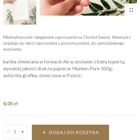
Minimalistyczne i eleganckie zaproszenie na Chrzest Święty. Wewnątrz
znajduje się tekst zaproszenia z pustymi polami, do samodzielnego
wypisania.
kartka otwierana w formacie A6 w zestawie z białą kopertą;
wysokiej jakości druk na papierze Munken Pure 300g;
autorska grafika, stworzona w Polsce;
8,00
zł
-
+
DODAJ DO KOSZYKA
Zaproszenie