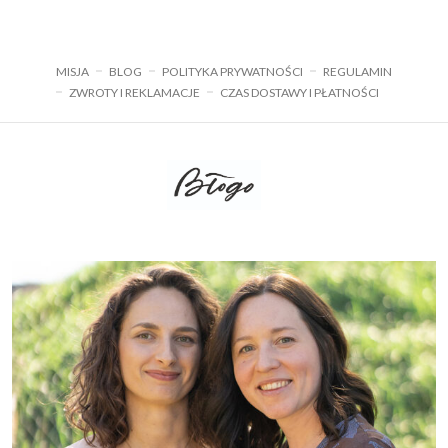
do
do
 zł
169,00 zł
119,00 z
MISJA
BLOG
POLITYKA PRYWATNOŚCI
REGULAMIN
ZWROTY I REKLAMACJE
CZAS DOSTAWY I PŁATNOŚCI