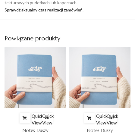
tekturowych pudełkach lub kopertach.
Sprawdź aktualny czas realizacji zamówień
.
Powiązane produkty
Quick
Quick
Quick
Quick
View
View
View
View
Notes Duszy
Notes Duszy