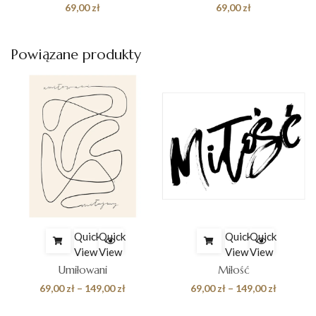
69,00
zł
69,00
zł
Powiązane produkty
Quick
Quick
Quick
Quick
View
View
View
View
Umiłowani
Miłość
es
Zakres
Zakres
69,00
zł
–
149,00
zł
69,00
zł
–
149,00
zł
cen:
cen: