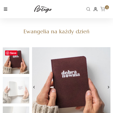
Skip
to
0
content
Ewangelia na każdy dzień
Save