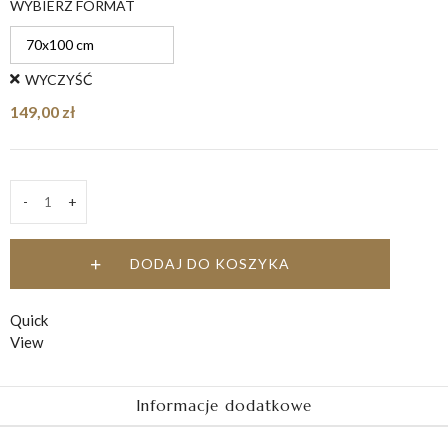
WYBIERZ FORMAT
do
149,00 zł
WYCZYŚĆ
149,00
zł
-
+
Toskania
quantity
DODAJ DO KOSZYKA
Quick
View
Informacje dodatkowe