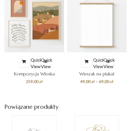
Quick
Quick
Quick
Quick
View
View
View
View
Kompozycja Włoska
Wieszak na plakat
es
Zakres
259,00
zł
49,00
zł
–
69,00
zł
cen:
od
 zł
49,00 zł
Powiązane produkty
do
0 zł
69,00 zł