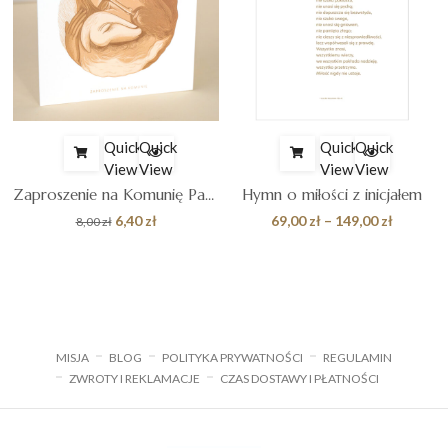
Quick
Quick
Quick
Quick
View
View
View
View
Zaproszenie na Komunię Pasterz
Hymn o miłości z inicjałem
Pierwotna
Aktualna
Zakres
6,40
zł
69,00
zł
–
149,00
zł
8,00
zł
cena
cena
cen:
wynosiła:
wynosi:
od
8,00 zł.
6,40 zł.
69,00 zł
do
149,00 z
MISJA
BLOG
POLITYKA PRYWATNOŚCI
REGULAMIN
ZWROTY I REKLAMACJE
CZAS DOSTAWY I PŁATNOŚCI