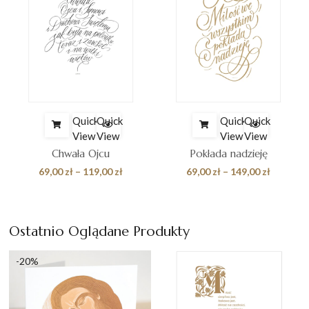
Quick
Quick
Quick
Quick
View
View
View
View
Chwała Ojcu
Pokłada nadzieję
es
Zakres
Zakres
69,00
zł
–
119,00
zł
69,00
zł
–
149,00
zł
cen:
cen:
od
od
 zł
69,00 zł
69,00 zł
Ostatnio Oglądane Produkty
do
do
0 zł
119,00 zł
149,00 z
-20%