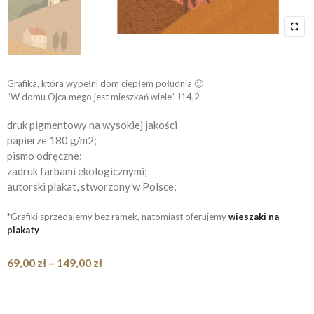
Grafika, która wypełni dom ciepłem południa 🙂
“
W domu Ojca mego jest mieszkań wiele” J14,2
druk pigmentowy na wysokiej jakości
papierze 180 g/m2;
pismo odręczne;
zadruk farbami ekologicznymi;
autorski plakat, stworzony w Polsce;
*Grafiki sprzedajemy bez ramek, natomiast oferujemy
wieszaki na
plakaty
Zakres
69,00
zł
–
149,00
zł
cen:
od
69,00 zł