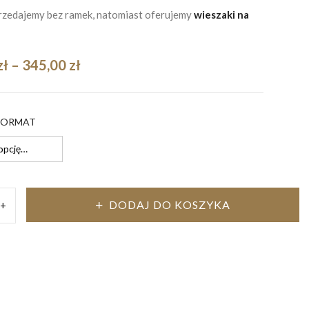
przedajemy bez ramek, natomiast oferujemy
wieszaki na
Zakres
zł
–
345,00
zł
cen:
od
FORMAT
195,00 zł
do
345,00 zł
DODAJ DO KOSZYKA
+
ozycja
enna
ity