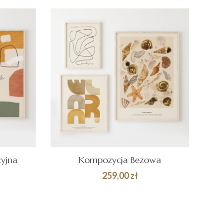
yjna
Kompozycja Beżowa
259,00
zł
Quick
DODAJ DO
Quick
KOSZYKA
View
View