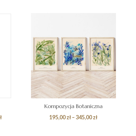
a
Kompozycja Botaniczna
Zakres
Zakres
ł
195,00
zł
–
345,00
zł
cen:
cen:
Quick
Quick
WYBIERZ OPCJE
od
od
View
View