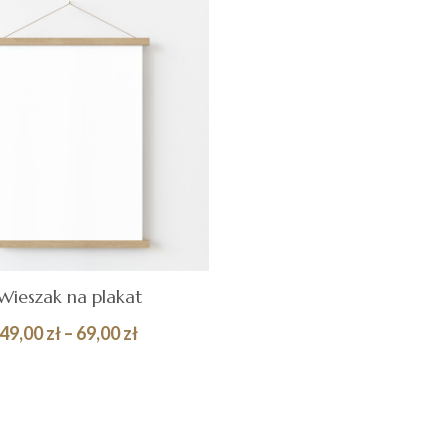
Wieszak na plakat
Zakres
49,00
zł
–
69,00
zł
cen:
Quick
BIERZ OPCJE
od
View
49,00 zł
do