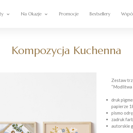
ty
Na Okazje
Promocje
Bestsellery
Wspó
Kompozycja Kuchenna
Zestaw trze
“Modlitwa 
druk pigme
papierze 1
pismo odrę
zadruk far
autorskie g