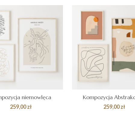
69,00 zł
pozycja niemowlęca
Kompozycja Abstrakc
259,00
zł
259,00
zł
AJ DO
Quick
DODAJ DO
ZYKA
KOSZYKA
View