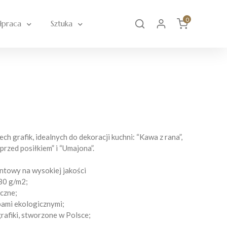
0
łpraca
Sztuka
ch grafik, idealnych do dekoracji kuchni: “Kawa z rana”,
przed posiłkiem” i “Umajona”.
ntowy na wysokiej jakości
80 g/m2;
czne;
bami ekologicznymi;
rafiki, stworzone w Polsce;