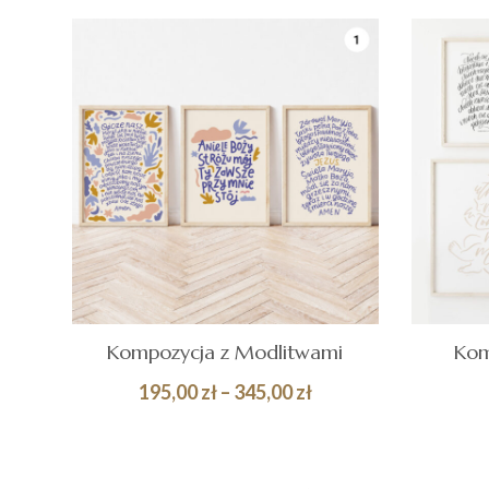
119,00 zł
Kompozycja z Modlitwami
Kom
Zakres
195,00
zł
–
345,00
zł
cen:
Quick
DOD
WYBIERZ OPCJE
od
KOS
View
195,00 zł