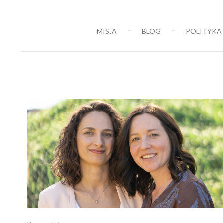
69,00 zł
do
MISJA
BLOG
POLITYKA
119,00 zł