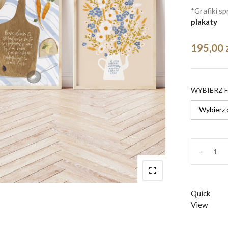
*Grafiki s
plakaty
195,00
WYBIERZ 
-
Komp
Kuch
quant
Quick
View