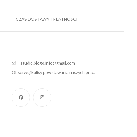
69,00 zł
195,00 zł
do
do
E
CZAS DOSTAWY I PŁATNOŚCI
149,00 zł
345,00 zł
studio.blogo.info@gmail.com
Obserwuj kulisy powstawania naszych prac: