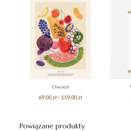
Owoce
Zakres
69,00
zł
–
119,00
zł
cen:
Quick
WYBIERZ OPCJE
WY
od
View
69,00 zł
Powiązane produkty
do