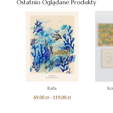
Ostatnio Oglądane Produkty
do
345,00 zł
Rafa
Ko
Zakres
69,00
zł
–
119,00
zł
cen:
Quick
DOD
WYBIERZ OPCJE
od
KOS
View