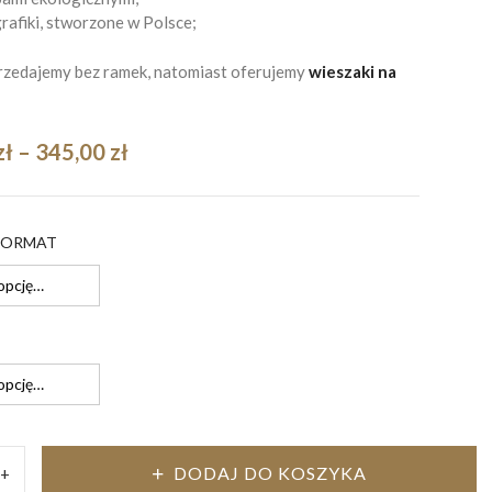
rafiki, stworzone w Polsce;
przedajemy bez ramek, natomiast oferujemy
wieszaki na
Zakres
zł
–
345,00
zł
cen:
od
FORMAT
195,00 zł
do
345,00 zł
DODAJ DO KOSZYKA
+
ozycja