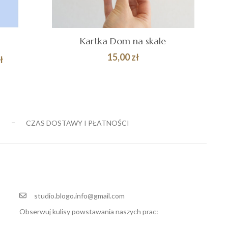
Kartka Dom na skale
15,00
zł
Zakres
ł
cen:
Quick
DODAJ DO
Quick
od
KOSZYKA
View
View
69,00 zł
do
E
CZAS DOSTAWY I PŁATNOŚCI
149,00 zł
studio.blogo.info@gmail.com
Obserwuj kulisy powstawania naszych prac: