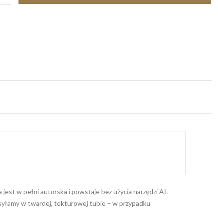
itwami
ity
jest w pełni autorska i powstaje bez użycia narzędzi AI.
wysyłamy w twardej, tekturowej tubie – w przypadku