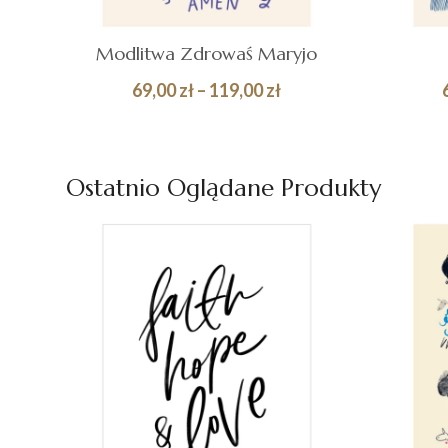
Modlitwa Zdrowaś Maryjo
Zakres
69,00
zł
–
119,00
zł
cen:
Quick
WYBIERZ OPCJE
WY
od
View
69,00 zł
Ostatnio Oglądane Produkty
do
119,00 zł