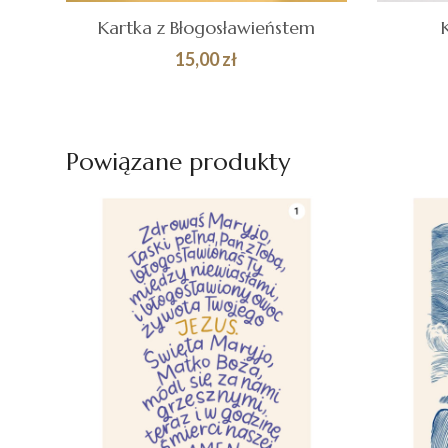
Kartka z Błogosławieństem
15,00
zł
DODAJ DO
Quick
DOD
KOSZYKA
KOS
View
Powiązane produkty