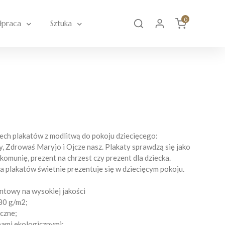
0
łpraca
Sztuka
ech plakatów z modlitwą do pokoju dziecięcego:
y, Zdrowaś Maryjo i Ojcze nasz. Plakaty sprawdzą się jako
komunię, prezent na chrzest czy prezent dla dziecka.
 plakatów świetnie prezentuje się w dziecięcym pokoju.
ntowy na wysokiej jakości
80 g/m2;
czne;
bami ekologicznymi;