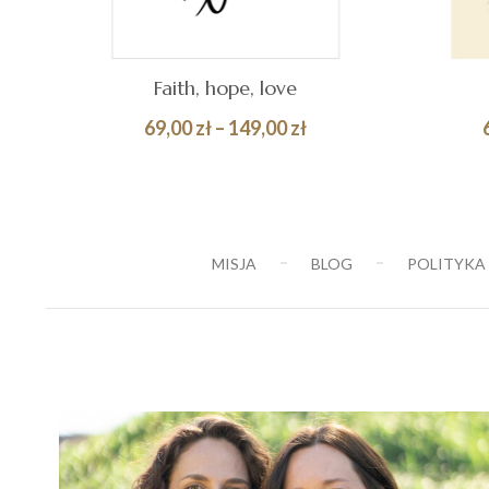
Faith, hope, love
Zakres
69,00
zł
–
149,00
zł
cen:
Quick
WYBIERZ OPCJE
WY
od
View
69,00 zł
do
MISJA
BLOG
POLITYKA
149,00 zł