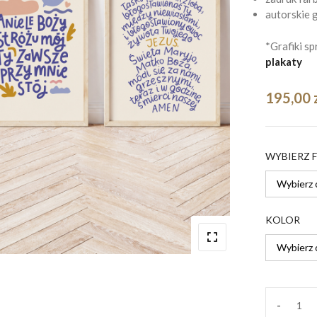
autorskie g
*Grafiki s
plakaty
195,00
WYBIERZ 
KOLOR
-
Komp