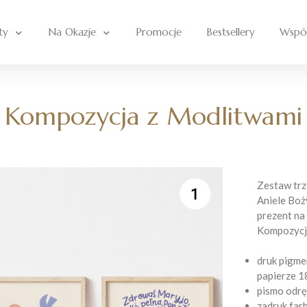
ty
Na Okazje
Promocje
Bestsellery
Wspó
Kompozycja z Modlitwami
Zestaw trz
Aniele Boż
prezent na 
Kompozycja
druk pigme
papierze 1
pismo odrę
zadruk far