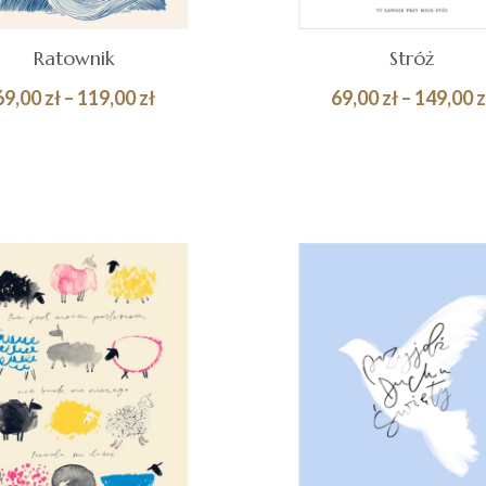
Ratownik
Stróż
Zakres
69,00
zł
–
119,00
zł
69,00
zł
–
149,00
z
cen:
Quick
BIERZ OPCJE
WYBIERZ OPCJE
od
View
69,00 zł
do
119,00 zł