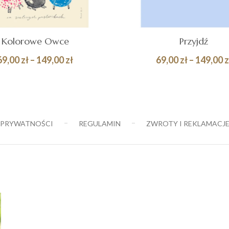
Kolorowe Owce
Przyjdź
Zakres
69,00
zł
–
149,00
zł
69,00
zł
–
149,00
z
cen:
Quick
BIERZ OPCJE
WYBIERZ OPCJE
od
View
69,00 zł
do
 PRYWATNOŚCI
REGULAMIN
ZWROTY I REKLAMACJ
149,00 zł