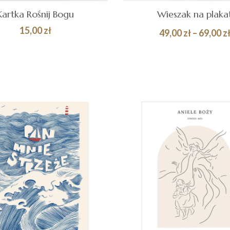
Kartka Rośnij Bogu
Wieszak na plaka
15,00
zł
49,00
zł
–
69,00
z
AJ DO
Quick
WYBIERZ OPCJE
ZYKA
View