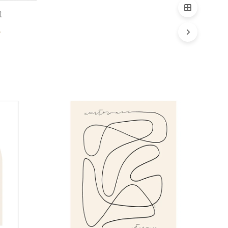
t
Zakres
ł
cen:
Quick
od
View
49,00 zł
do
69,00 zł