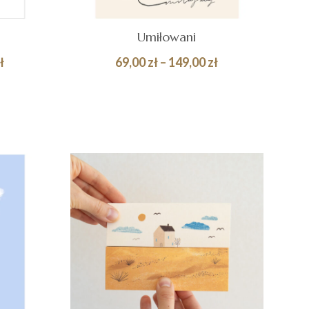
Umiłowani
Zakres
Zakres
ł
69,00
zł
–
149,00
zł
cen:
cen:
Quick
Quick
WYBIERZ OPCJE
od
od
View
View
69,00 zł
69,00 zł
do
do
149,00 zł
149,00 zł