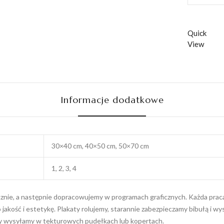
z
Modl
quant
Quick
View
Informacje dodatkowe
30×40 cm, 40×50 cm, 50×70 cm
1, 2, 3, 4
ęcznie, a następnie dopracowujemy w programach graficznych. Każda praca 
 jakość i estetykę. Plakaty rolujemy, starannie zabezpieczamy bibułą i 
ty wysyłamy w tekturowych pudełkach lub kopertach.