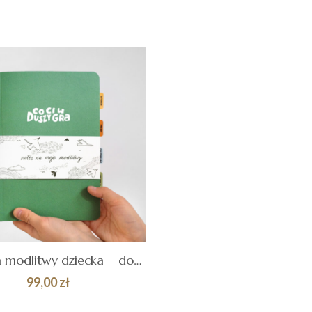
Notes na modlitwy dziecka + dodatki
99,00
zł
AJ DO