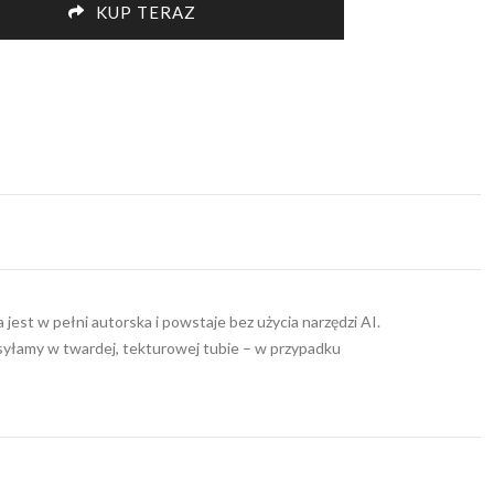
"
KUP TERAZ
ity
jest w pełni autorska i powstaje bez użycia narzędzi AI.
wysyłamy w twardej, tekturowej tubie – w przypadku