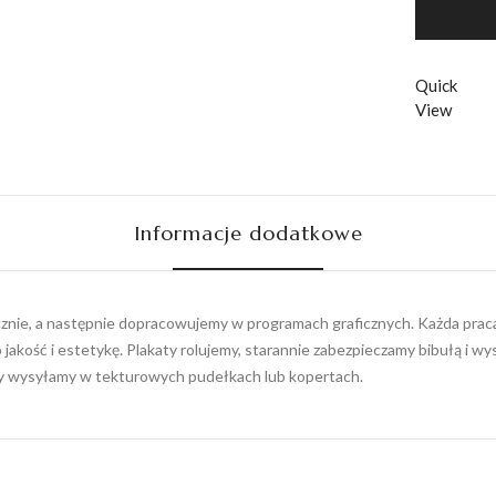
ptaka
quant
Quick
View
Informacje dodatkowe
ęcznie, a następnie dopracowujemy w programach graficznych. Każda praca 
 jakość i estetykę. Plakaty rolujemy, starannie zabezpieczamy bibułą i 
ty wysyłamy w tekturowych pudełkach lub kopertach.