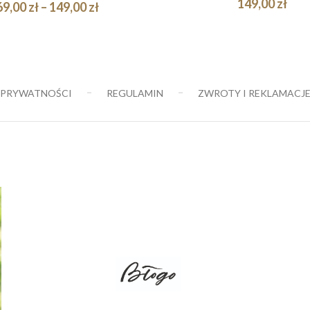
149,00
zł
Zakres
69,00
zł
–
149,00
zł
cen:
Quick
DODAJ DO
BIERZ OPCJE
od
KOSZYKA
View
69,00 zł
do
 PRYWATNOŚCI
REGULAMIN
ZWROTY I REKLAMACJ
149,00 zł