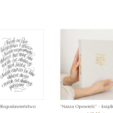
cen:
Quick
BIERZ OPCJE
WYBIERZ OPCJE
od
View
69,00 zł
do
149,00 zł
Błogosławieństwo