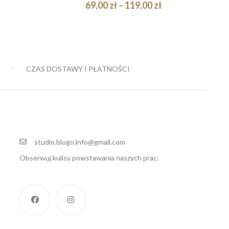
Zakres
69,00
zł
–
119,00
zł
cen:
Quick
Quick
WYBIERZ OPCJE
od
View
View
69,00 zł
do
E
CZAS DOSTAWY I PŁATNOŚCI
119,00 zł
studio.blogo.info@gmail.com
Obserwuj kulisy powstawania naszych prac: