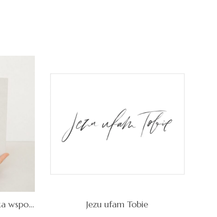
cen:
cen:
Quick
Quick
WYBIERZ OPCJE
od
od
View
View
50,00 zł
69,00 zł
do
do
300,00 zł
119,00 zł
“Nasza Opowieść” – książka wspomnień dla par
Jezu ufam Tobie