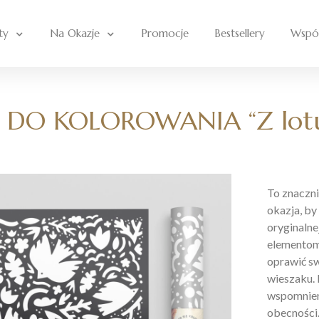
ty
Na Okazje
Promocje
Bestsellery
Wspó
 DO KOLOROWANIA “Z lotu
To znaczni
okazja, b
oryginalne
elementom 
oprawić sw
wieszaku. 
wspomnien
obecności.