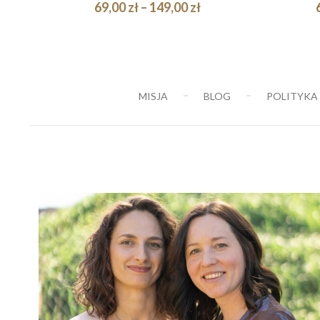
Zakres
69,00
zł
–
149,00
zł
cen:
Quick
WYBIERZ OPCJE
WY
od
View
69,00 zł
do
MISJA
BLOG
POLITYKA
149,00 zł