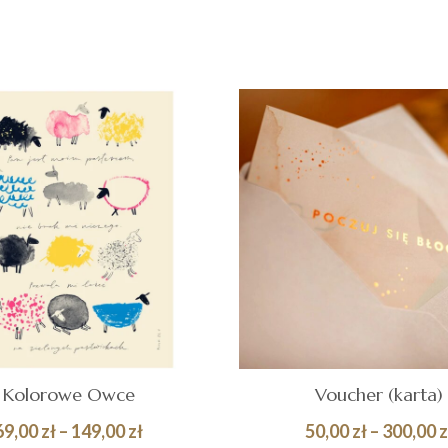
Quick
ZYKA
View
Kolorowe Owce
Voucher (karta)
Zakres
69,00
zł
–
149,00
zł
50,00
zł
–
300,00
z