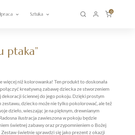
0
łpraca
Sztuka
 ptaka”
e więcej niż kolorowanka! Ten produkt to doskonała
y połączyć kreatywną zabawę dziecka ze stworzeniem
j dekoracji ściennej do jego pokoju. Dzięki prostym
zestawu, dziecko może nie tylko pokolorować, ale też
oje dzieło, wieszając je na pięknym, drewnianym
Radosna ilustracja zawieszona w pokoju będzie
iem świetnej zabawy oraz przypomnieniem o Bożej
 Zestaw świetnie sprawdzi się jako prezent z okazji