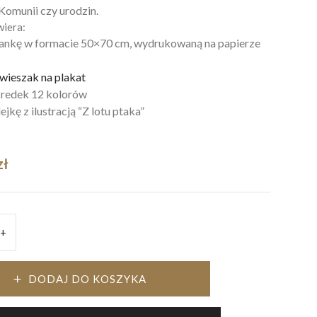
Komunii czy urodzin.
iera:
ankę w formacie 50×70 cm, wydrukowaną na papierze
wieszak na plakat
kredek 12 kolorów
ejkę z ilustracją “Z lotu ptaka”
zł
+
AT
OROWANIA
DODAJ DO KOSZYKA