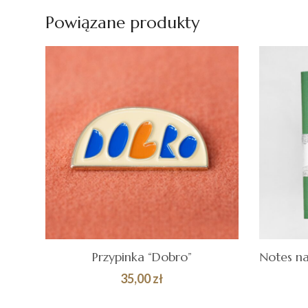
Powiązane produkty
Przypinka “Dobro”
35,00
zł
DODAJ DO
DOD