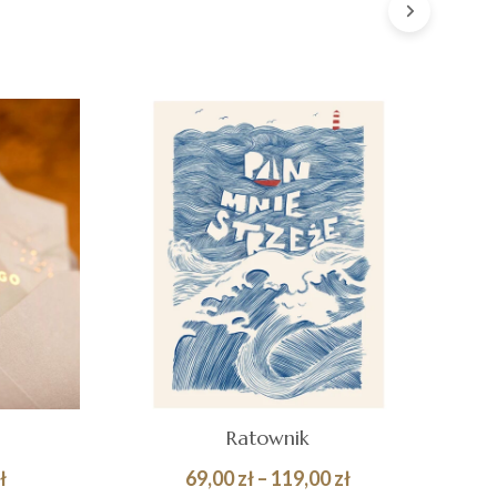
Ratownik
Zakres
Zakres
ł
69,00
zł
–
119,00
zł