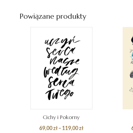
Quick
KOSZYKA
KOS
View
Powiązane produkty
Cichy i Pokorny
Zakres
69,00
zł
–
119,00
zł