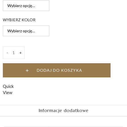
119,00 zł
WYBIERZ KOLOR
-
+
Modlitwa
Aniele
Boży
DODAJ DO KOSZYKA
quantity
Quick
View
Informacje dodatkowe