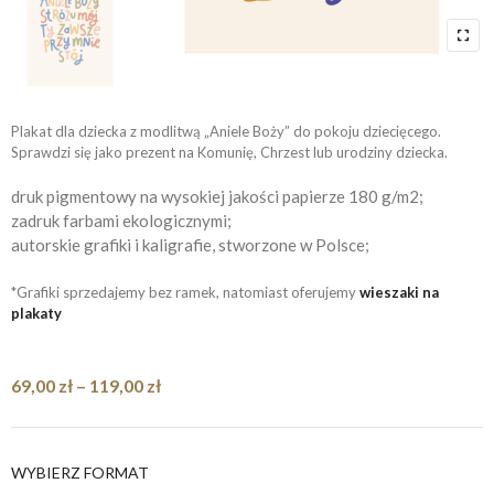
Plakat dla dziecka z modlitwą „Aniele Boży” do pokoju dziecięcego.
Sprawdzi się jako prezent na Komunię, Chrzest lub urodziny dziecka.
druk pigmentowy na wysokiej jakości papierze 180 g/m2;
zadruk farbami ekologicznymi;
autorskie grafiki i kaligrafie, stworzone w Polsce;
*Grafiki sprzedajemy bez ramek, natomiast oferujemy
wieszaki na
plakaty
Zakres
69,00
zł
–
119,00
zł
cen:
od
69,00 zł
WYBIERZ FORMAT
do