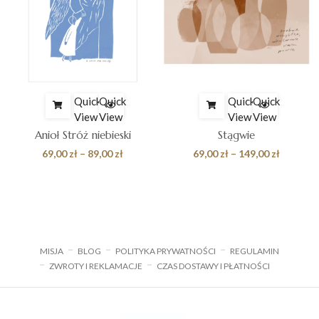
Quick
Quick
Quick
Quick
View
View
View
View
Anioł Stróż niebieski
Stągwie
Zakres
Zakres
69,00
zł
–
89,00
zł
69,00
zł
–
149,00
zł
cen:
cen:
od
od
69,00 zł
69,00 zł
do
do
89,00 zł
149,00 z
MISJA
BLOG
POLITYKA PRYWATNOŚCI
REGULAMIN
ZWROTY I REKLAMACJE
CZAS DOSTAWY I PŁATNOŚCI