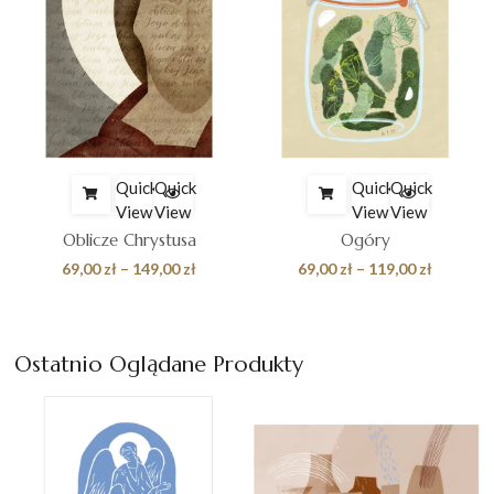
Quick
Quick
Quick
Quick
View
View
View
View
Oblicze Chrystusa
Ogóry
es
Zakres
Zakres
69,00
zł
–
149,00
zł
69,00
zł
–
119,00
zł
cen:
cen:
od
od
 zł
69,00 zł
69,00 zł
Ostatnio Oglądane Produkty
do
do
0 zł
149,00 zł
119,00 z