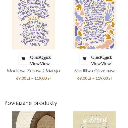
Quick
Quick
Quick
Quick
View
View
View
View
Modlitwa Zdrowaś Maryjo
Modlitwa Ojcze nasz
s
Zakres
Zakres
69,00
zł
–
119,00
zł
69,00
zł
–
119,00
zł
cen:
cen:
od
od
zł
69,00 zł
69,00 zł
Powiązane produkty
do
do
zł
119,00 zł
119,00 z