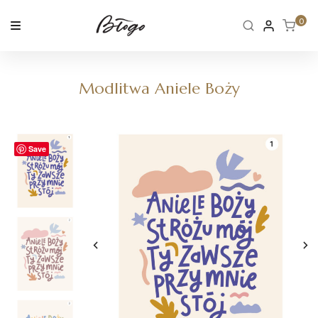
Skip
to
0
content
Modlitwa Aniele Boży
Save