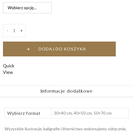
do
119,00 zł
-
+
Kawa
z
rana
DODAJ DO KOSZYKA
quantity
Quick
View
Informacje dodatkowe
Wybierz format
30×40 cm, 40×50 cm, 50×70 cm
Wszystkie ilustracje, kaligrafie i liternictwo wykonujemy odręcznie,