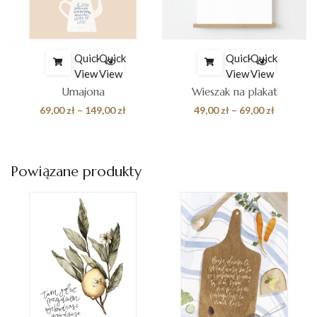
Quick
Quick
Quick
Quick
View
View
View
View
Umajona
Wieszak na plakat
es
Zakres
Zakres
69,00
zł
–
149,00
zł
49,00
zł
–
69,00
zł
cen:
cen:
od
od
0 zł
69,00 zł
49,00 zł
Powiązane produkty
do
do
0 zł
149,00 zł
69,00 zł