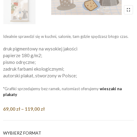
Idealnie sprawdzi się w kuchni, salonie, tam gdzie spędzasz błogo czas.
druk pigmentowy na wysokiej jakości
papierze 180 g/m2;
pismo odręczne;
zadruk farbami ekologicznymi;
autorski plakat, stworzony w Polsce;
*Grafiki sprzedajemy bez ramek, natomiast oferujemy
wieszaki na
plakaty
Zakres
69,00
zł
–
119,00
zł
cen:
od
69,00 zł
WYBIERZ FORMAT