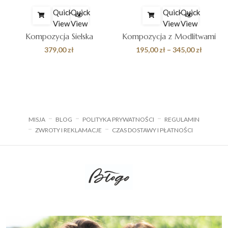
Quick
Quick
Quick
Quick
View
View
View
View
Kompozycja Sielska
Kompozycja z Modlitwami
Zakres
379,00
zł
195,00
zł
–
345,00
zł
cen:
od
195,00 z
do
345,00 z
MISJA
BLOG
POLITYKA PRYWATNOŚCI
REGULAMIN
ZWROTY I REKLAMACJE
CZAS DOSTAWY I PŁATNOŚCI