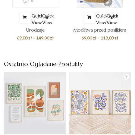
Quick
Quick
Quick
Quick
View
View
View
View
Urodzaje
Modlitwa przed posiłkiem
es
Zakres
Zakres
69,00
zł
–
149,00
zł
69,00
zł
–
119,00
zł
cen:
cen:
od
od
 zł
69,00 zł
69,00 zł
Ostatnio Oglądane Produkty
do
do
0 zł
149,00 zł
119,00 z