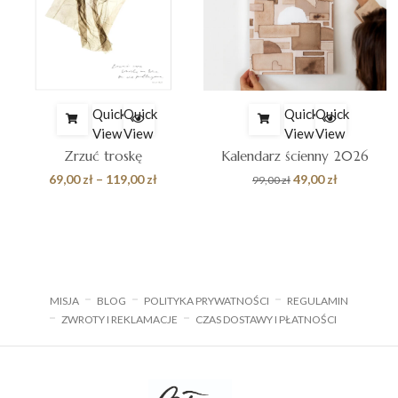
Quick
Quick
Quick
Quick
View
View
View
View
Zrzuć troskę
Kalendarz ścienny 2026
Zakres
Pierwotna
Aktualna
69,00
zł
–
119,00
zł
49,00
zł
99,00
zł
cen:
cena
cena
od
wynosiła:
wynosi:
69,00 zł
99,00 zł.
49,00 zł.
do
119,00 zł
MISJA
BLOG
POLITYKA PRYWATNOŚCI
REGULAMIN
ZWROTY I REKLAMACJE
CZAS DOSTAWY I PŁATNOŚCI