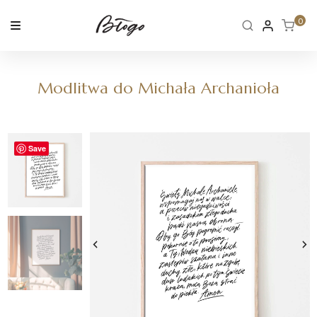
Skip
to
0
content
Modlitwa do Michała Archanioła
Save