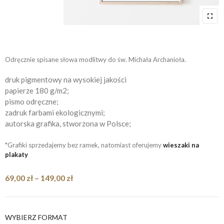
Odręcznie spisane słowa modlitwy do św. Michała Archanioła.
druk pigmentowy na wysokiej jakości
papierze 180 g/m2;
pismo odręczne;
zadruk farbami ekologicznymi;
autorska grafika, stworzona w Polsce;
*Grafiki sprzedajemy bez ramek, natomiast oferujemy
wieszaki na
plakaty
Zakres
69,00
zł
–
149,00
zł
cen:
od
69,00 zł
WYBIERZ FORMAT