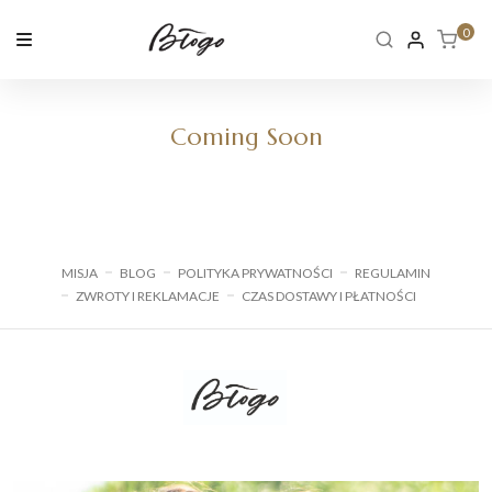
Skip
to
0
content
Coming Soon
MISJA
BLOG
POLITYKA PRYWATNOŚCI
REGULAMIN
ZWROTY I REKLAMACJE
CZAS DOSTAWY I PŁATNOŚCI